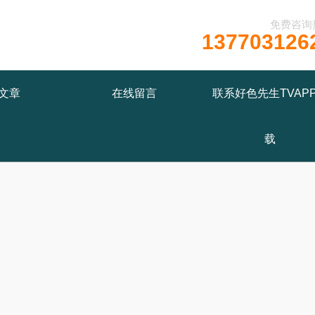
免费咨询
137703126
文章
在线留言
联系好色先生TVAP
载