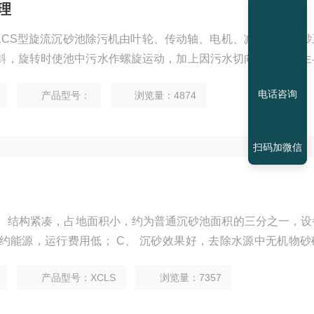
理
XLCS型旋流沉砂池除污机由叶轮、传动轴、电机、减速器和吸砂
斜，旋转时使池中污水作螺旋运动，加上因污水切向进入，产生
污水形成涡螺流态。在适当的叶桨倾角和线速度条件下，污水中
电话咨询
产品型号：
浏览量：4874
效果，而原来附着在砂粒上的有机物以及重度小的物质将随污水
扫码加微信
备投资
传动效率高，机械磨损小，设备故障少，运行管理和维护方便；
产品型号：XCLS
浏览量：7357