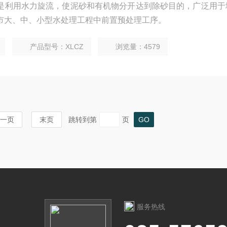
是利用水力旋流，使泥砂和有机物分开达到除砂目的，广泛用于
市大、中、小型水处理工程中前置预处理工序。
产品型号：XLCZ
浏览量：4579
一页
末页
跳转到第
页
服务热线