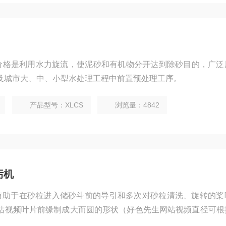
机价格是利用水力旋流，使泥砂和有机物分开达到除砂目的，广泛
及城市大、中、小型水处理工程中前置预处理工序。
产品型号：XLCS
浏览量：4842
污机
机有助于在砂粒进入储砂斗前的导引和多次对砂粒清洗、旋转的桨
站视频叶片前缘制成大而圆的形状（好色先生网站视频直径可根
防止水中布絮和含纤维物质的缠绕。