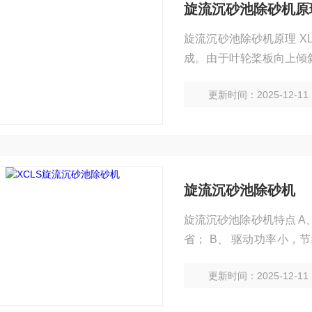
旋流沉砂池除砂机原
旋流沉砂池除砂机原理 
成。由于叶轮桨板向上倾
旋向一致的旋流，池中的
更新时间：2025-12-11
将受到冲刷并仍保持沉降
出旋流池。
旋流沉砂池除砂机
旋流沉砂池除砂机特点 A、 结构紧凑，占地面积小，约为普通沉砂池面积的三分之一，设
省； B、 驱动功率小，节约能源，运行费用低； C、 沉砂效果好，去除水源中无机物砂砾尤为
显著； D、 
更新时间：2025-12-11