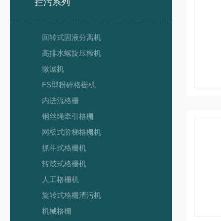
拦污系列
回转式固液分离机
高排水螺旋压榨机
微滤机
FS型粉碎格栅机
内进流格栅
钢丝绳牵引格栅
网板式阶梯格栅机
抓斗式格栅机
转鼓式格栅机
人工格栅机
旋转式格栅清污机
机械格栅