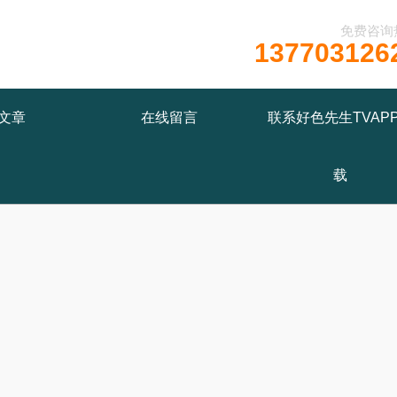
免费咨询
137703126
文章
在线留言
联系好色先生TVAP
载