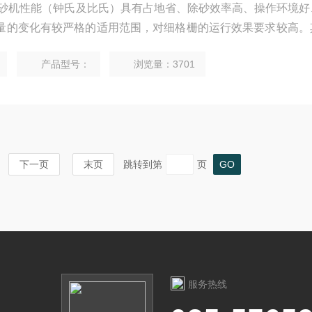
砂池除砂机性能（钟氏及比氏）具有占地省、除砂效率高、操作环境
量的变化有较严格的适用范围，对细格栅的运行效果要求较高。
高，故该池型在国内普及为时尚早。
产品型号：
浏览量：3701
下一页
末页
跳转到第
页
服务热线