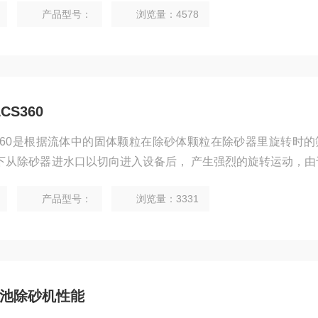
产品型号：
浏览量：4578
的水上升，由出水口排出，密度大的砂粒由设备底部的排污口排
S360
S360是根据流体中的固体颗粒在除砂体颗粒在除砂器里旋转时的
下从除砂器进水口以切向进入设备后， 产生强烈的旋转运动，由
向心力、浮力和流体曳力的作用下，使密度低的水上升，由出
产品型号：
浏览量：3331
备底部的排污口排出， 沿水流共同上浮的个别微小颗粒再由第二
目的。
沉砂池除砂机性能