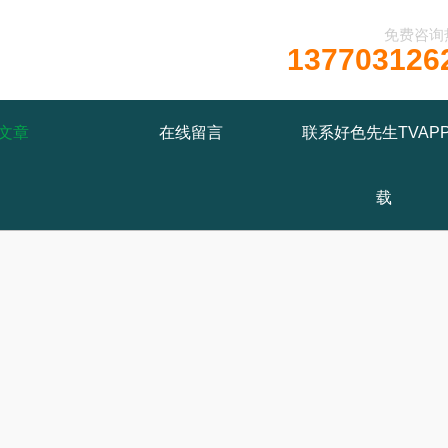
免费咨询
137703126
文章
在线留言
联系好色先生TVAP
载